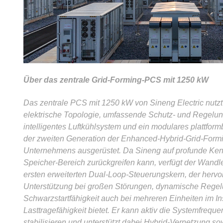
Über das zentrale Grid-Forming-PCS mit 1250 kW
Das zentrale PCS mit 1250 kW von Sineng Electric nutzt 
elektrische Topologie, umfassende Schutz- und Regelun
intelligentes Luftkühlsystem und ein modulares plattformb
der zweiten Generation der Enhanced-Hybrid-Grid-Form
Unternehmens ausgerüstet. Da Sineng auf profunde Kenn
Speicher-Bereich zurückgreifen kann, verfügt der Wandl
ersten erweiterten Dual-Loop-Steuerungskern, der hervo
Unterstützung bei großen Störungen, dynamische Regelu
Schwarzstartfähigkeit auch bei mehreren Einheiten im In
Lasttragefähigkeit bietet. Er kann aktiv die Systemfreq
stabilisieren und unterstützt dabei Hybrid-Vernetzung s