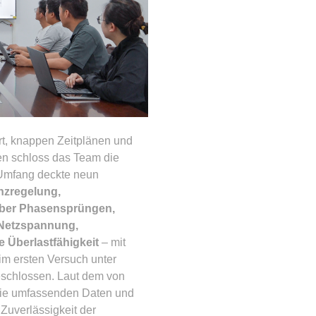
t, knappen Zeitplänen und
en schloss das Team die
Umfang deckte neun
nzregelung,
über Phasensprüngen,
 Netzspannung,
e Überlastfähigkeit
– mit
im ersten Versuch unter
schlossen. Laut dem von
 die umfassenden Daten und
Zuverlässigkeit der