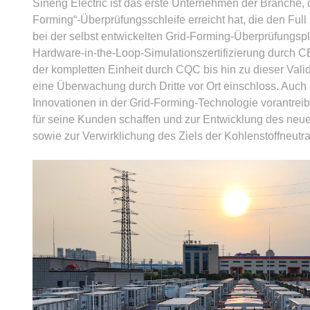
Sineng Electric ist das erste Unternehmen der Branche, 
Forming“-Überprüfungsschleife erreicht hat, die den Full
bei der selbst entwickelten Grid-Forming-Überprüfungspl
Hardware-in-the-Loop-Simulationszertifizierung durch CE
der kompletten Einheit durch CQC bis hin zu dieser Vali
eine Überwachung durch Dritte vor Ort einschloss. Auch k
Innovationen in der Grid-Forming-Technologie vorantrei
für seine Kunden schaffen und zur Entwicklung des ne
sowie zur Verwirklichung des Ziels der Kohlenstoffneutral