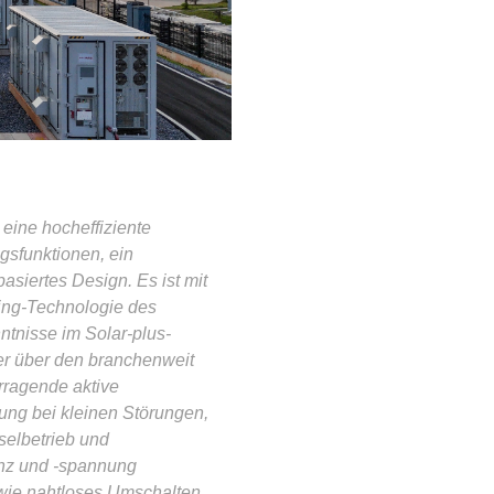
eine hocheffiziente
gsfunktionen, ein
asiertes Design. Es ist mit
ing-Technologie des
tnisse im Solar-plus-
er über den branchenweit
rragende aktive
ng bei kleinen Störungen,
selbetrieb und
uenz und -spannung
owie nahtloses Umschalten