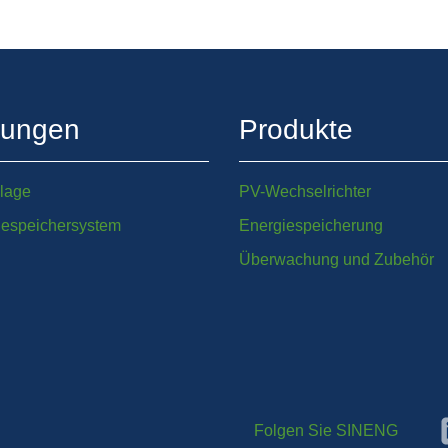
sungen
Produkte
lage
PV-Wechselrichter
iespeichersystem
Energiespeicherung
Überwachung und Zubehör
Folgen Sie SINENG