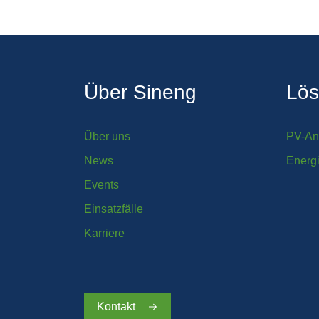
Über Sineng
Lö
Über uns
PV-An
News
Energ
Events
Einsatzfälle
Karriere
Kontakt